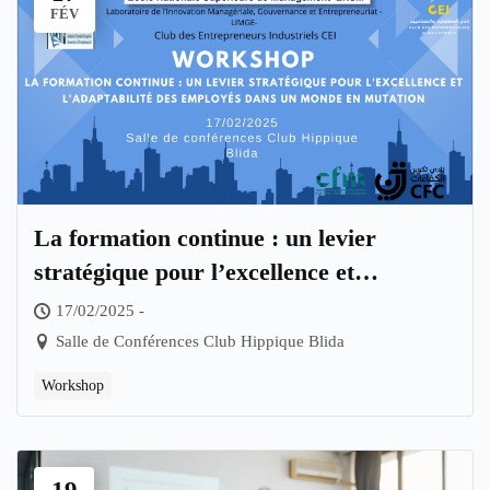
FÉV
La formation continue : un levier
stratégique pour l’excellence et
L’adaptabilité des employés dans un
17/02/2025 -
monde en mutation
Salle de Conférences Club Hippique Blida
Workshop