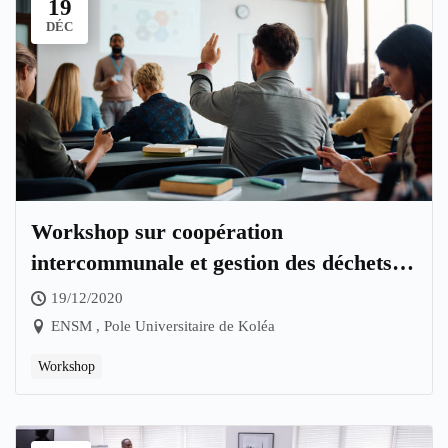
19
DÉC
Workshop sur coopération
intercommunale et gestion des déchets
ménagers. Quelles perspectives pour les
19/12/2020
communes en Algérie
ENSM , Pole Universitaire de Koléa
Workshop