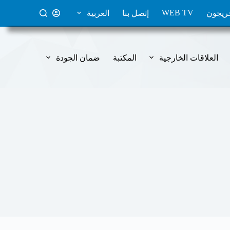
ا
WEB TV
ريجون
إتصل بنا
العربية
ل
ت
ج
ا
العلاقات الخارجية
المكتبة
ضمان الجودة
و
ز
إ
ل
ى
ا
ل
م
ح
ت
و
ى