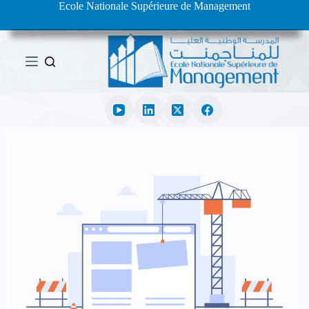
Ecole Nationale Supérieure de Management
ا
ل
ت
ج
ا
و
ز
إ
ل
ى
ا
ل
م
ح
ت
و
ى