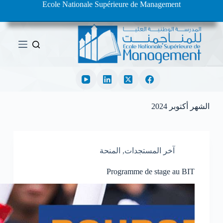
Ecole Nationale Supérieure de Management
ا
ل
ت
ج
ا
و
ز
إ
ل
ى
ا
الشهر
أكتوبر 2024
ل
م
ح
ت
آخر المستجدات
,
المنحة
و
ى
Programme de stage au BIT