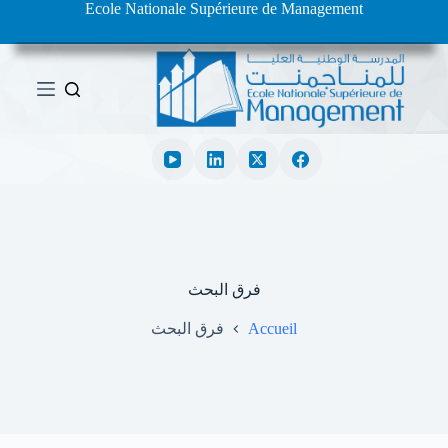
Ecole Nationale Supérieure de Management
ا
ل
ت
ج
ا
و
ز
إ
ل
ى
ا
ل
م
ح
ت
فرق البحث
و
ى
Accueil
فرق البحث