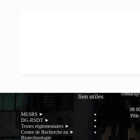
contact@
lien utiles
➤ MESRS
Pôle
➤ DG-RSDT
➤ Textes réglementaires
➤ Centre de Recherche en
Biotechnologie