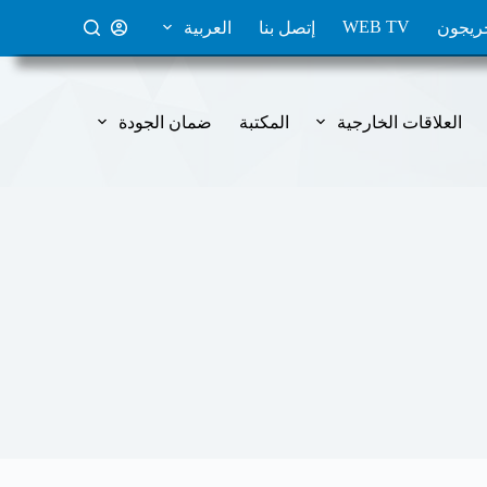
ا
WEB TV
ريجون
إتصل بنا
العربية
ل
ت
ج
ا
العلاقات الخارجية
المكتبة
ضمان الجودة
و
ز
إ
ل
ى
ا
ل
م
ح
ت
و
ى