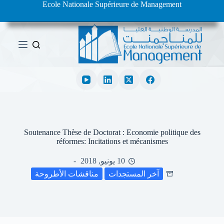
Ecole Nationale Supérieure de Management
ا
ل
ت
ج
ا
و
ز
إ
ل
ى
ا
ل
م
Soutenance Thèse de Doctorat : Economie politique des
ح
réformes: Incitations et mécanismes
ت
و
10 يونيو, 2018
ى
آخر المستجدات
مناقشات الأطروحة