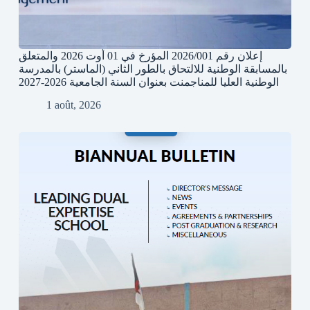
إعلان رقم 2026/001 المؤرخ في 01 أوت 2026 والمتعلق
بالمسابقة الوطنية للالتحاق بالطور الثاني (الماستر) بالمدرسة
الوطنية العليا للمناجمنت بعنوان السنة الجامعية 2026-2027
1 août, 2026