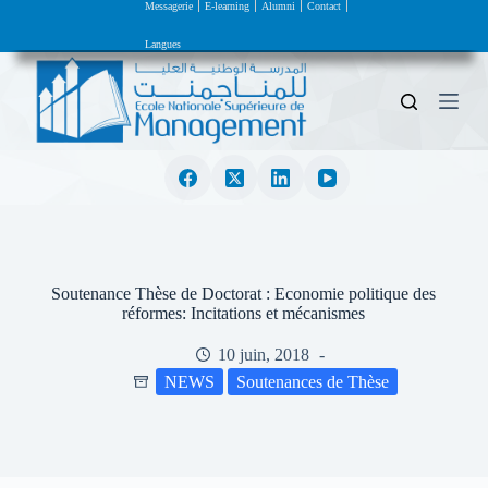
Messagerie
E-learning
Alumni
Contact
P
a
Langues
s
s
e
r
a
u
c
o
n
t
e
n
Soutenance Thèse de Doctorat : Economie politique des
u
réformes: Incitations et mécanismes
10 juin, 2018
NEWS
Soutenances de Thèse