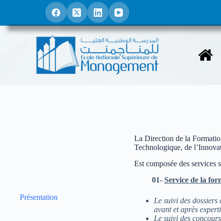
P
a
s
s
e
r
a
u
c
o
n
t
e
n
u
La Direction de la Formati
Technologique, de l’Innovat
Est composée des services s
01-
Service de la fo
Présentation
Le suivi des dossiers 
avant et après experti
Le suivi des concours