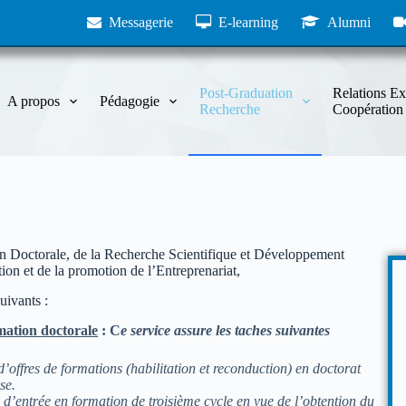
Messagerie
E-learning
Alumni
Post-Graduation
Relations Ex
A propos
Pédagogie
Recherche
Coopération
on Doctorale, de la Recherche Scientifique et Développement
ion et de la promotion de l’Entreprenariat,
uivants :
rmation doctorale
:
C
e service assure les taches suivantes
d’offres de formations (habilitation et reconduction) en doctorat
se.
 d’entrée en formation de troisième cycle en vue de l’obtention du