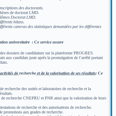
inscriptions des doctorants.
thèses de doctorat LMD.
iplômes Doctorat LMD.
fférents bilans.
ifférents canevas des statistiques demandées par les différentes
tion universitaire :
C
e service assure
n des dossiers de candidature sur la plateforme PROGRES.
tats aux candidats juste après la promulgation de l’arrêté portant
tats.
activités de
recherche
et de la valorisation de ses résultats
:
C
e
 de recherche des unités et laboratoires de recherche et la
ésultats.
ts de recherche CNEPRU et PNR ainsi que la valorisation de leurs
testations de recherche et des autorisations de recherche.
de promotions aux grades de recherche.