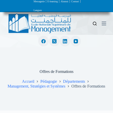
Messagerie
E-learning
Alumni
Contact
P
a
Langues
s
s
e
r
a
u
c
o
n
t
e
n
u
Offres de Formations
Accueil
Pédagogie
Départements
Management, Stratégies et Systèmes
Offres de Formations