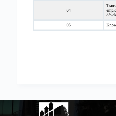
Trans
04
emplo
dével
05
Knowl