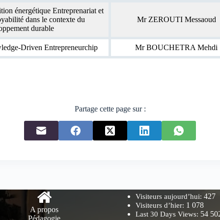
ition énergétique Entreprenariat et
yabilité dans le contexte du
Mr ZEROUTI Messaoud
oppement durable
edge-Driven Entrepreneurchip
Mr BOUCHETRA Mehdi
Partage cette page sur :
427
Visiteurs aujourd’hui:
1 078
Visiteurs d’hier:
A propos
54 50
Last 30 Days Views:
Pédagogie