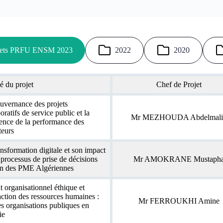
rojets PRFU ENSM 2023
2022
2020
lé du projet
Chef de Projet
uvernance des projets
oratifs de service public et la
Mr MEZHOUDA Abdelmali
ence de la performance des
teurs
ansformation digitale et son impact
 processus de prise de décisions
Mr AMOKRANE Mustaph
in des PME Algériennes
t organisationnel éthique et
faction des ressources humaines :
Mr FERROUKHI Amine
es organisations publiques en
ie