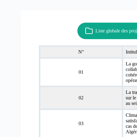
Liste globale des p
N°
Intitu
La go
collab
01
cohér
opéra
La tr
02
sur le
au se
Clima
satis
03
cas d
Algér