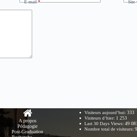
E-mail
*
Site
333
Visiteurs aujourd’hui:
1 253
Visiteurs d’hier:
A propos
49 08
Last 30 Days Views:
Pédagogie
Nombre total de visiteurs:
Post-Graduation