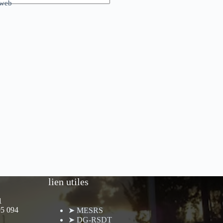
 web
lien utiles
1
95 094
➤ MESRS
➤ DG-RSDT