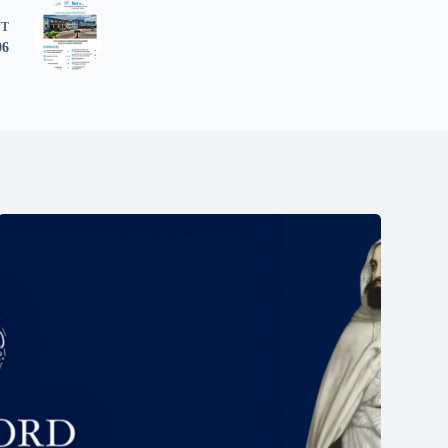
NT
06