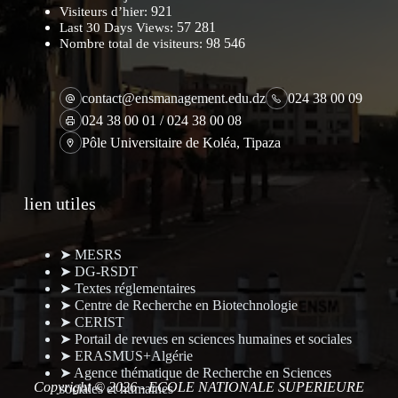
921
Visiteurs d’hier:
57 281
Last 30 Days Views:
98 546
Nombre total de visiteurs:
contact@ensmanagement.edu.dz
024 38 00 09
024 38 00 01 / 024 38 00 08
Pôle Universitaire de Koléa, Tipaza
lien utiles
➤ MESRS
➤ DG-RSDT
➤ Textes réglementaires
➤ Centre de Recherche en Biotechnologie
➤ CERIST
➤ Portail de revues en sciences humaines et sociales
➤ ERASMUS+Algérie
➤ Agence thématique de Recherche en Sciences
Copyright © 2026 - ECOLE NATIONALE SUPERIEURE
sociales et humaines