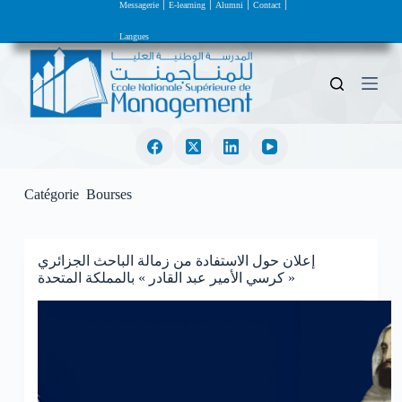
Messagerie
E-learning
Alumni
Contact
P
a
Langues
s
s
e
r
a
u
c
o
n
t
Catégorie
Bourses
e
n
u
إعلان حول الاستفادة من زمالة الباحث الجزائري
« كرسي الأمير عبد القادر » بالمملكة المتحدة