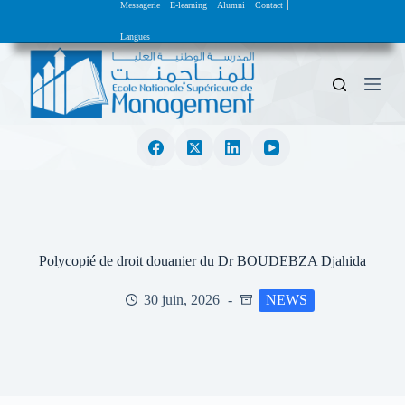
Messagerie
E-learning
Alumni
Contact
P
a
Langues
s
s
e
r
a
u
c
o
n
t
e
n
u
Polycopié de droit douanier du Dr BOUDEBZA Djahida
30 juin, 2026
NEWS