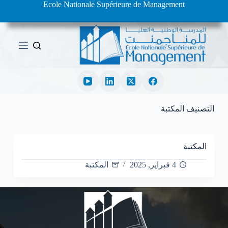
Ecole Nationale Supérieure de Management
ا
ل
ت
ج
ا
و
ز
إ
ل
ى
ا
التصنيف
المكتبة
ل
م
ح
ت
المكتبة
و
4 فبراير, 2025
المكتبة
ى