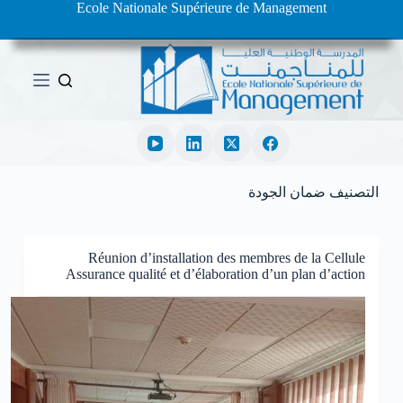
Ecole Nationale Supérieure de Management
ا
ل
ت
ج
ا
و
ز
إ
ل
ى
ا
التصنيف
ضمان الجودة
ل
م
ح
ت
Réunion d’installation des membres de la Cellule
Assurance qualité et d’élaboration d’un plan d’action
و
ى