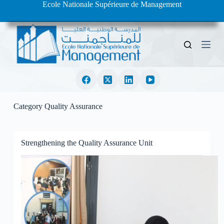
Ecole Nationale Supérieure de Management
S
k
i
p
t
o
c
o
n
t
e
Category
Quality Assurance
n
t
Strengthening the Quality Assurance Unit