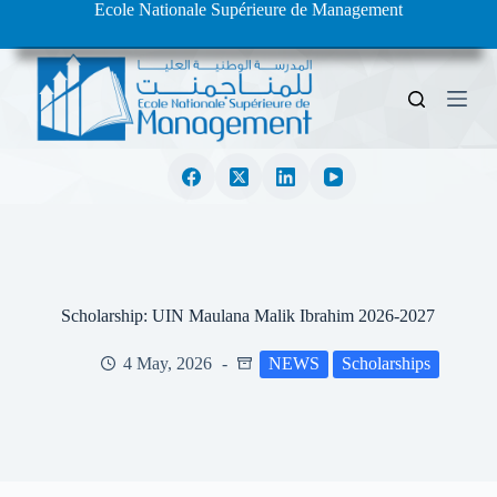
Ecole Nationale Supérieure de Management
S
k
i
p
t
o
c
o
n
t
e
n
t
Scholarship: UIN Maulana Malik Ibrahim 2026-2027
4 May, 2026
NEWS
Scholarships