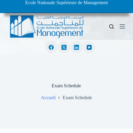
Ecole Nationale Supérieure de Management
S
k
i
p
t
o
c
o
n
t
e
n
t
Exam Schedule
Accueil
Exam Schedule