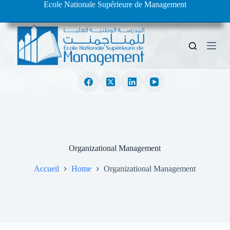
Ecole Nationale Supérieure de Management
S
k
i
p
t
o
c
o
n
t
e
n
t
Organizational Management
Accueil
Home
Organizational Management