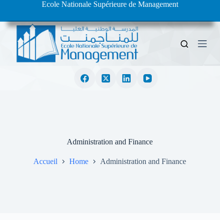
Ecole Nationale Supérieure de Management
S
k
i
p
t
o
c
o
n
t
e
n
t
Administration and Finance
Accueil
Home
Administration and Finance