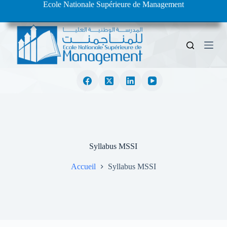
Ecole Nationale Supérieure de Management
S
k
i
p
t
o
c
o
n
t
e
n
t
Syllabus MSSI
Accueil
Syllabus MSSI