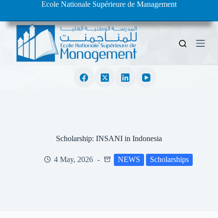
Ecole Nationale Supérieure de Management
S
k
i
p
t
o
c
o
n
t
e
n
t
Scholarship: INSANI in Indonesia
4 May, 2026
NEWS
Scholarships