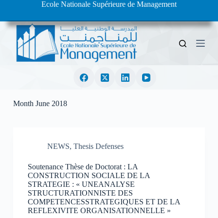
Ecole Nationale Supérieure de Management
S
k
i
p
t
o
c
o
n
t
e
Month
June 2018
n
t
NEWS
,
Thesis Defenses
Soutenance Thèse de Doctorat : LA
CONSTRUCTION SOCIALE DE LA
STRATEGIE : « UNEANALYSE
STRUCTURATIONNISTE DES
COMPETENCESSTRATEGIQUES ET DE LA
REFLEXIVITE ORGANISATIONNELLE »