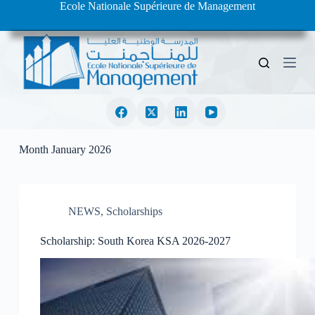
Ecole Nationale Supérieure de Management
S
k
i
p
t
o
c
o
n
t
e
Month
January 2026
n
t
NEWS
,
Scholarships
Scholarship: South Korea KSA 2026-2027