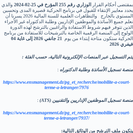
بمقتضى أحكام القرار
الوزاري رقم 255 المؤرخ في 25-02-2024
والذي
يحدد معايير الإنتقاء للقبول في برنامج الحركية قصيرة المدى وتحسين
المستوى بالخارج والتظاهرات العلمية للسنة المالية 2026 يسرنا أن
نعلم جميع الأساتذة والموظفين الإداريين وطلبة الدكتوراه غير الأجراء
الذين تتوفر فيهم شروط الاستفادة والراغبين بالترشح لهذه الدورة
الولوج إلى المنصة الرقمية الخاصة بالترشيحات للاستفادة من برنامج
الحركية ستكون متاحة إبتداء من يوم
21 جانفي 2026 إلى غاية 04
فيفري 2026
: يتم التسجيل عبر المنصات الإلكترونية التالية، حسب الفئة
منصة تسجيل الأساتذة وطلبة الدكتوراه
:
https://www.ensmanagement.dz/pg_et_recherche/mobilite-a-court-
terme-a-letranger/7976
منصة تسجيل الموظفين الإداريين والتقنيين
(ATS)
:
https://www.ensmanagement.dz/pg_et_recherche/mobilite-a-court-
terme-a-letranger/7937/
يتكون ملف الترشح من الوثائق التالية: