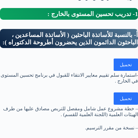
1- تدريب تحسين المستوى بالخارج :
أ- بالنسبة للأساتذة الباحثين ( الأساتذة المساعدين ،
الباحثون الدائمون الذين يحضرون أطروحة الدكتوراه ):
تحميل
-استمارة سلم تقييم معايير الانتقاء للقبول في برنامج تحسين المستوى
في الخارج .
تحميل
– خطة مشروع عمل شامل ومفصل للتربص مصادق عليها من طرف
الهيئات العلمية (اللجنة العلمية للقسم) .
– نسخة من مقرر الترسيم.