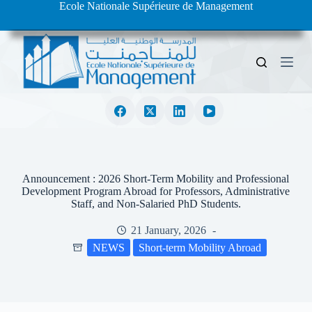
Ecole Nationale Supérieure de Management
S
k
i
p
t
o
c
o
n
t
e
n
t
Announcement : 2026 Short-Term Mobility and Professional
Development Program Abroad for Professors, Administrative
Staff, and Non-Salaried PhD Students.
21 January, 2026
NEWS
Short-term Mobility Abroad