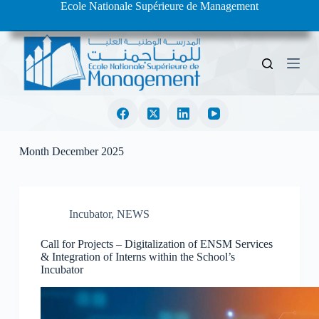
Ecole Nationale Supérieure de Management
S
k
i
p
t
o
c
o
n
t
e
Month
December 2025
n
t
Incubator
,
NEWS
Call for Projects – Digitalization of ENSM Services
& Integration of Interns within the School’s
Incubator