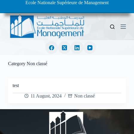
Ecole Nationale Supérieure de Management
S
k
i
p
t
o
c
o
n
t
e
Category
Non classé
n
t
test
11 August, 2024
Non classé