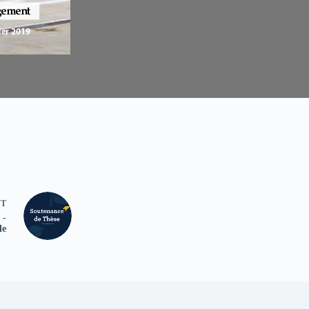
NT
 -
le