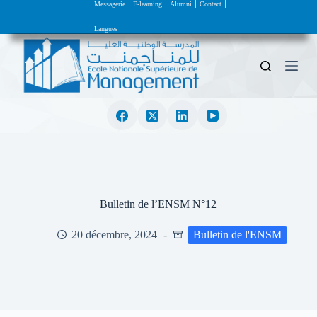
Messagerie
E-learning
Alumni
Contact
P
a
Langues
s
s
e
r
a
u
c
o
n
t
e
n
u
Bulletin de l’ENSM N°12
20 décembre, 2024
Bulletin de l'ENSM