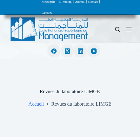
Messagerie
E-learning
Alumni
Contact
P
a
Langues
s
s
e
r
a
u
c
o
n
t
e
n
u
Revues du laboratoire LIMGE
Accueil
Revues du laboratoire LIMGE