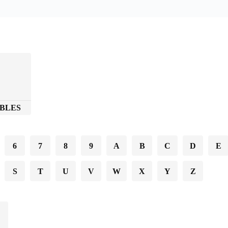
BLES
6
7
8
9
A
B
C
D
E
S
T
U
V
W
X
Y
Z