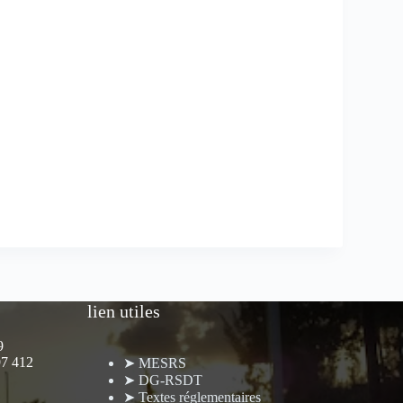
lien utiles
9
97 412
➤ MESRS
➤ DG-RSDT
➤ Textes réglementaires