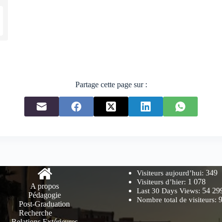
Partage cette page sur :
349
Visiteurs aujourd’hui:
1 078
Visiteurs d’hier:
A propos
54 29
Last 30 Days Views:
Pédagogie
Nombre total de visiteurs:
Post-Graduation
Recherche
Relations Extérieures