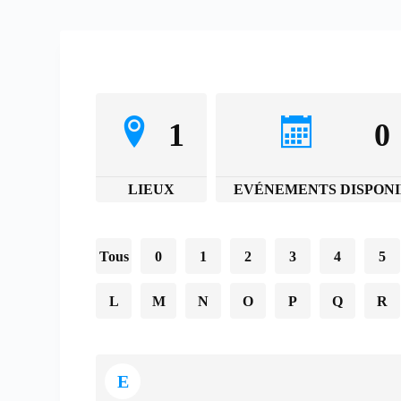
1
0
LIEUX
EVÉNEMENTS DISPONI
Tous
0
1
2
3
4
5
L
M
N
O
P
Q
R
E