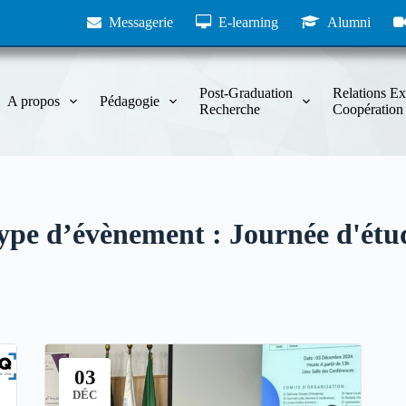
Messagerie
E-learning
Alumni
Post-Graduation
Relations Ex
A propos
Pédagogie
Recherche
Coopération
ype d’évènement :
Journée d'étu
03
DÉC