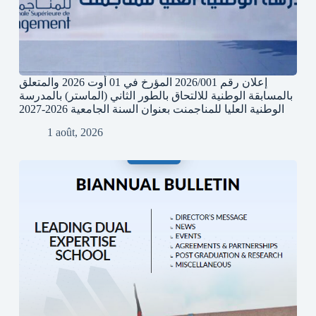
إعلان رقم 2026/001 المؤرخ في 01 أوت 2026 والمتعلق
بالمسابقة الوطنية للالتحاق بالطور الثاني (الماستر) بالمدرسة
الوطنية العليا للمناجمنت بعنوان السنة الجامعية 2026-2027
1 août, 2026