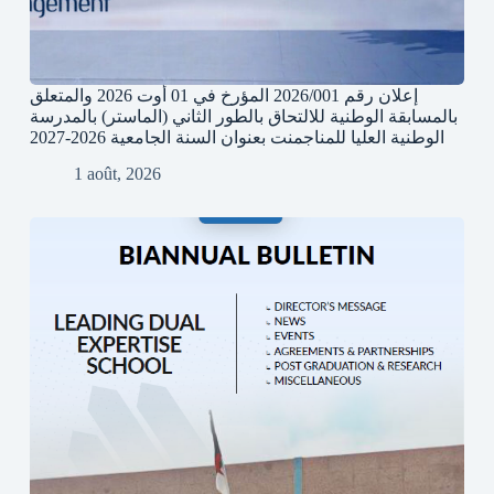
إعلان رقم 2026/001 المؤرخ في 01 أوت 2026 والمتعلق
بالمسابقة الوطنية للالتحاق بالطور الثاني (الماستر) بالمدرسة
الوطنية العليا للمناجمنت بعنوان السنة الجامعية 2026-2027
1 août, 2026