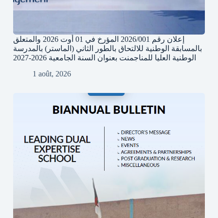
إعلان رقم 2026/001 المؤرخ في 01 أوت 2026 والمتعلق
بالمسابقة الوطنية للالتحاق بالطور الثاني (الماستر) بالمدرسة
الوطنية العليا للمناجمنت بعنوان السنة الجامعية 2026-2027
1 août, 2026