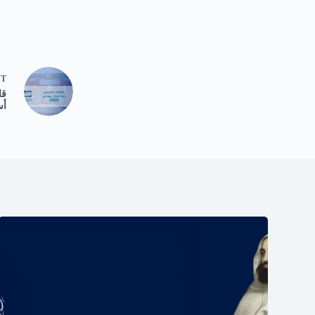
NT
قا
أس