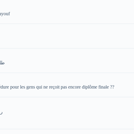
mayouf
طلب
édure pour les gens qui ne reçoit pas encore diplôme finale ??
را