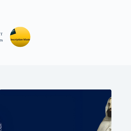
NT
rs