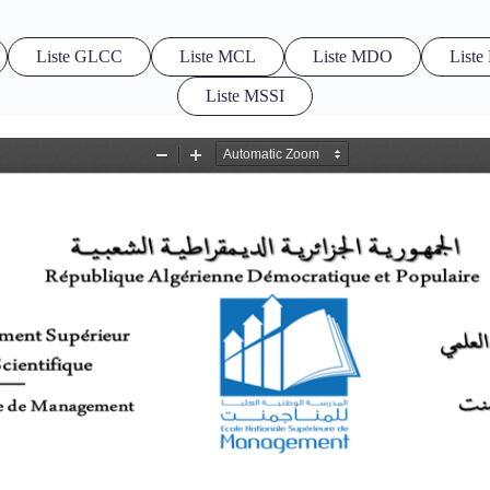
Liste GLCC
Liste MCL
Liste MDO
List
Liste MSSI