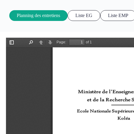
Planning des entretiens
Liste EG
Liste EMP