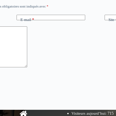
 obligatoires sont indiqués avec
*
E-mail
*
Site
715
Visiteurs aujourd’hui: