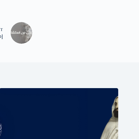
NT
إعل