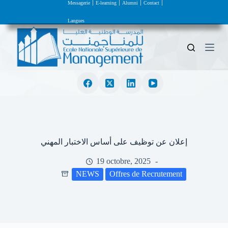
Messagerie
E-learning
Alumni
Contact
P
a
Langues
s
s
e
r
a
u
c
o
n
t
e
n
u
إعلان عن توظيف على أساس الاختبار المهني
19 octobre, 2025
NEWS
Offres de Recrutement