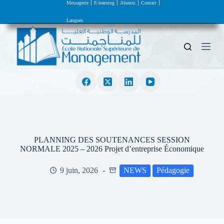
Messagerie
E-learning
Alumni
Contact
P
a
Langues
s
s
e
r
a
u
c
o
n
t
e
n
u
PLANNING DES SOUTENANCES SESSION
NORMALE 2025 – 2026 Projet d’entreprise Économique
9 juin, 2026
NEWS
Pédagogie