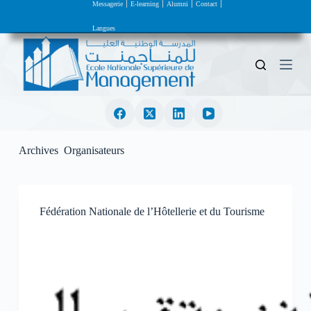
Messagerie
E-learning
Alumni
Contact
P
a
Langues
s
s
e
r
a
u
c
o
n
t
Archives
Organisateurs
e
n
u
Fédération Nationale de l’Hôtellerie et du Tourisme