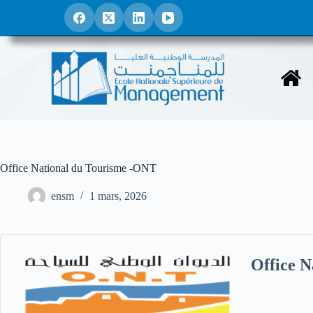
P
a
s
s
e
r
a
u
c
o
n
t
e
Office National du Tourisme -ONT
n
u
ensm
1 mars, 2026
Office 