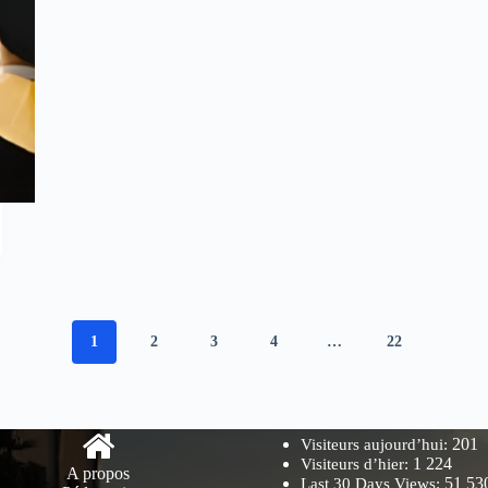
1
2
3
4
…
22
201
Visiteurs aujourd’hui:
1 224
Visiteurs d’hier:
A propos
51 53
Last 30 Days Views: