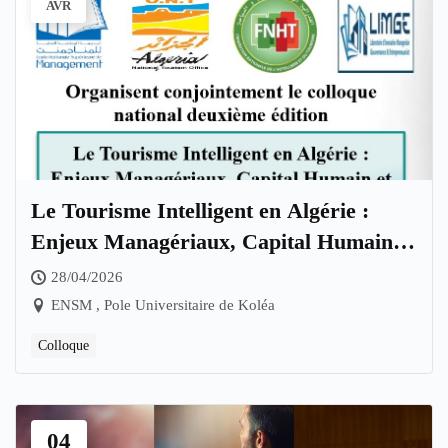
AVR
Le Tourisme Intelligent en Algérie :
Enjeux Managériaux, Capital Humain et
Perspectives de Développement
28/04/2026
ENSM , Pole Universitaire de Koléa
Colloque
04