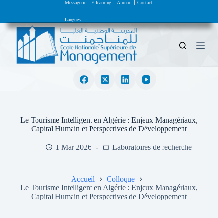
Messagerie
E-learning
Alumni
Contact
P
a
Langues
s
s
e
r
a
u
c
o
n
t
e
Le Tourisme Intelligent en Algérie : Enjeux Managériaux,
n
Capital Humain et Perspectives de Développement
u
1 Mar 2026
Laboratoires de recherche
Accueil
Colloque
Le Tourisme Intelligent en Algérie : Enjeux Managériaux,
Capital Humain et Perspectives de Développement