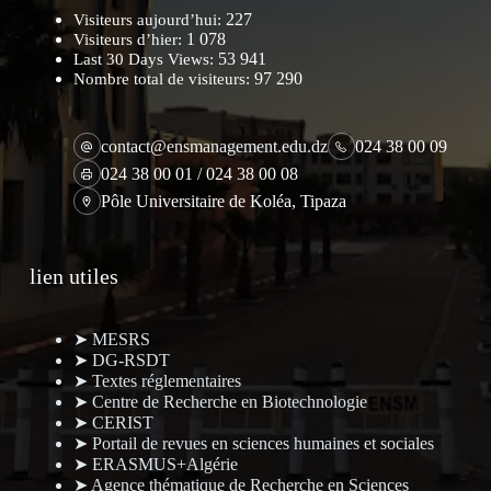
227
Visiteurs aujourd’hui:
1 078
Visiteurs d’hier:
53 941
Last 30 Days Views:
97 290
Nombre total de visiteurs:
contact@ensmanagement.edu.dz
024 38 00 09
024 38 00 01 / 024 38 00 08
Pôle Universitaire de Koléa, Tipaza
lien utiles
➤ MESRS
➤ DG-RSDT
➤ Textes réglementaires
➤ Centre de Recherche en Biotechnologie
➤ CERIST
➤ Portail de revues en sciences humaines et sociales
➤ ERASMUS+Algérie
➤ Agence thématique de Recherche en Sciences