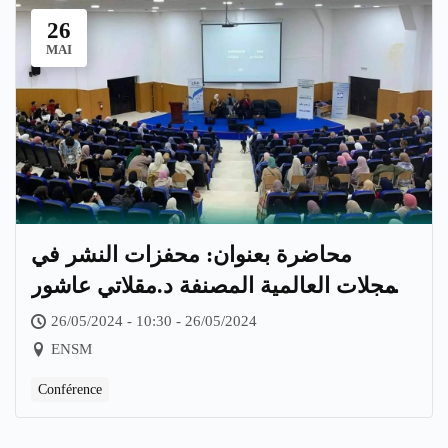
26
MAI
محاضرة بعنوان: محفزات النشر في
المجلات العالمية المصنفة د.مقلاتي عاشور
أستاذ محاضر بجامعة برج بوعريرج
26/05/2024 - 10:30 - 26/05/2024
ENSM
Conférence