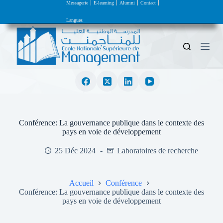
Messagerie
E-learning
Alumni
Contact
P
a
Langues
s
s
e
r
a
u
c
o
n
t
e
Conférence: La gouvernance publique dans le contexte des
n
pays en voie de développement
u
25 Déc 2024
Laboratoires de recherche
Accueil
Conférence
Conférence: La gouvernance publique dans le contexte des
pays en voie de développement