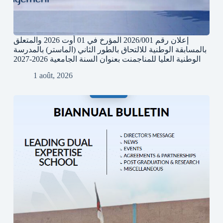
إعلان رقم 2026/001 المؤرخ في 01 أوت 2026 والمتعلق
بالمسابقة الوطنية للالتحاق بالطور الثاني (الماستر) بالمدرسة
الوطنية العليا للمناجمنت بعنوان السنة الجامعية 2026-2027
1 août, 2026